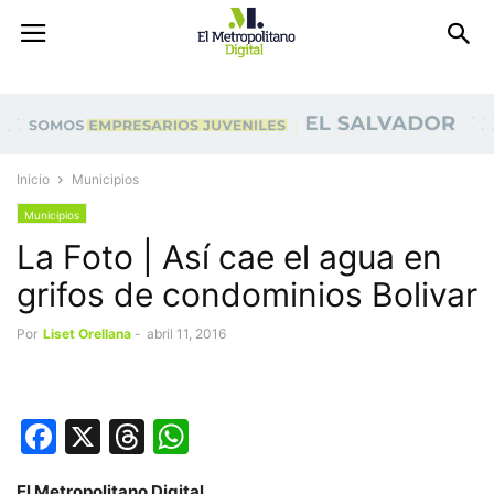
Inicio
Municipios
Municipios
La Foto | Así cae el agua en
grifos de condominios Bolivar
Por
Liset Orellana
-
abril 11, 2016
Facebook
X
Threads
WhatsApp
El Metropolitano Digital