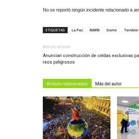
No se reportó ningún incidente relacionado a 
ETIQUETAS
La Paz
MARN
Sismo
Temblor
Artículo anterior
Anuncian construcción de celdas exclusivas p
reos peligrosos
Artículo relacionados
Más del autor