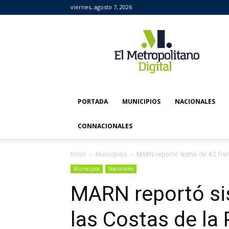
viernes, agosto 7, 2026
El
Metropolitano
Digital
PORTADA
MUNICIPIOS
NACIONALES
CONNACIONALES
Inicio
Municipios
MARN reportó sismo de 4.5 frent
Municipios
Nacionales
MARN reportó si
las Costas de la