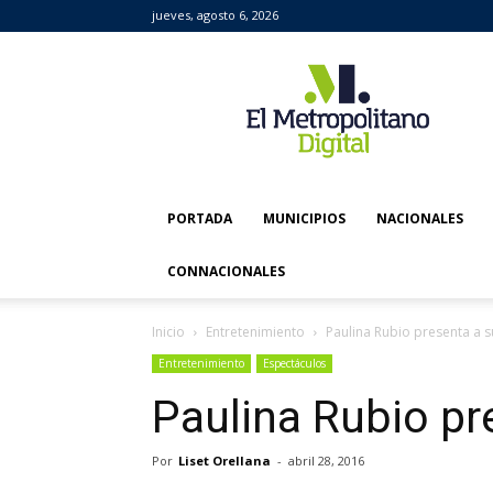
jueves, agosto 6, 2026
El
Metropolitano
Digital
PORTADA
MUNICIPIOS
NACIONALES
CONNACIONALES
Inicio
Entretenimiento
Paulina Rubio presenta a s
Entretenimiento
Espectáculos
Paulina Rubio pr
Por
Liset Orellana
-
abril 28, 2016