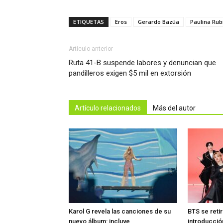
ETIQUETAS
Eros
Gerardo Bazúa
Paulina Rub
Artículo anterior
Ruta 41-B suspende labores y denuncian que
pandilleros exigen $5 mil en extorsión
Artículo relacionados
Más del autor
Karol G revela las canciones de su
BTS se reti
nuevo álbum: incluye
introducció