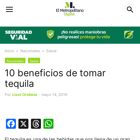
Inicio
Nacionales
Salud
Nacionales
Salud
10 beneficios de tomar
tequila
Por
Liset Orellana
-
mayo 14, 2016
Facebook
X
Threads
WhatsApp
El tequila es una de las bebidas que nos llena de un gran