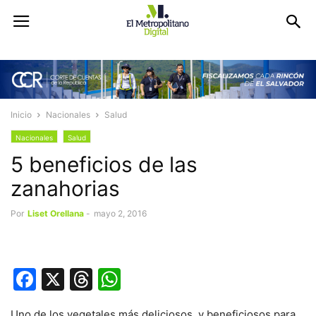
Inicio
Nacionales
Salud
Nacionales
Salud
5 beneficios de las
zanahorias
Por
Liset Orellana
-
mayo 2, 2016
Facebook
X
Threads
WhatsApp
Uno de los vegetales más deliciosos y beneficiosos para