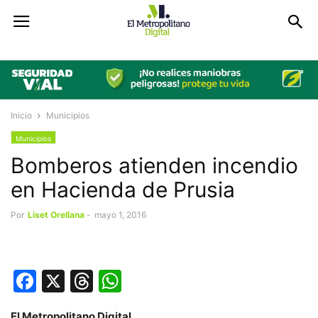
Inicio
Municipios
Municipios
Bomberos atienden incendio
en Hacienda de Prusia
Por
Liset Orellana
-
mayo 1, 2016
Facebook
X
Threads
WhatsApp
El Metropolitano Digital