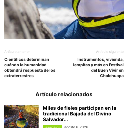
Artículo anterior
Artículo siguiente
Científicos determinan
Instrumentos, vivienda,
cuándo la humanidad
lempitas y más en Festival
obtendrá respuesta de los
del Buen Vivir en
extraterrestres
Chalchuapa
Artículo relacionados
Miles de fieles participan en la
tradicional Bajada del Divino
Salvador...
agosto 6, 2026
MUNICIPIOS