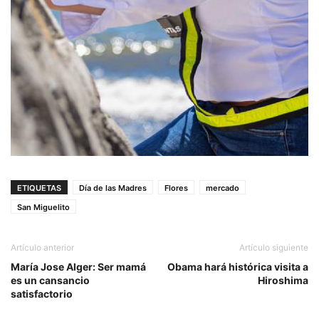
ETIQUETAS
Día de las Madres
Flores
mercado
San Miguelito
Artículo anterior
Artículo siguiente
María Jose Alger: Ser mamá
Obama hará histórica visita a
es un cansancio
Hiroshima
satisfactorio