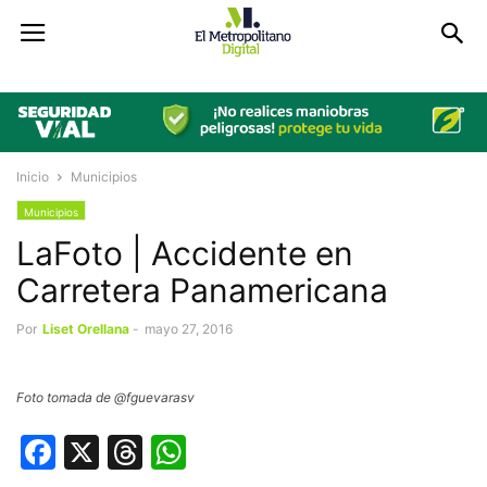
Inicio
Municipios
Municipios
LaFoto | Accidente en
Carretera Panamericana
Por
Liset Orellana
-
mayo 27, 2016
Foto tomada de @fguevarasv
Facebook
X
Threads
WhatsApp