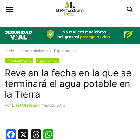
Inicio
Entretenimiento
Espectáculos
Entretenimiento
Espectáculos
Revelan la fecha en la que se
terminará el agua potable en
la Tierra
Por
Liset Orellana
-
mayo 2, 2016
Facebook
X
Threads
WhatsApp