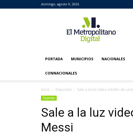
domingo, agosto 9, 2026
El
Metropolitano
Digital
PORTADA
MUNICIPIOS
NACIONALES
CONNACIONALES
Inicio
Deportes
Sale a la luz video inédito de Lio
Deportes
Sale a la luz vid
Messi