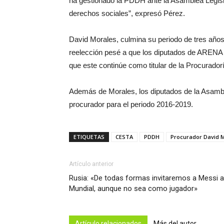
ha gestionado la PDDH ante la Asamblea Legislat
derechos sociales”, expresó Pérez.
David Morales, culmina su periodo de tres año
reelección pesé a que los diputados de ARENA 
que este continúe como titular de la Procurado
Además de Morales, los diputados de la Asamble
procurador para el periodo 2016-2019.
ETIQUETAS
CESTA
PDDH
Procurador David 
Artículo anterior
Rusia: «De todas formas invitaremos a Messi a
Mundial, aunque no sea como jugador»
Artículo relacionados
Más del autor