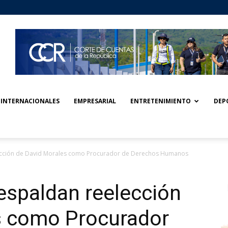
INTERNACIONALES
EMPRESARIAL
ENTRETENIMIENTO
DEP
lección de David Morales como Procurador de Derechos Humanos
espaldan reelección
s como Procurador