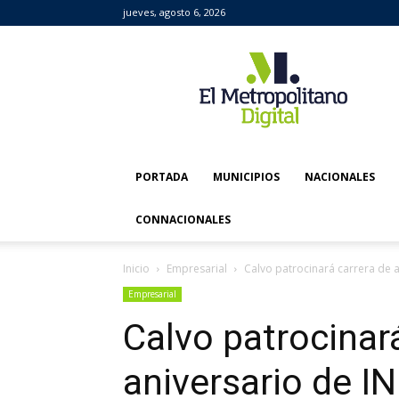
jueves, agosto 6, 2026
El
Metropolitano
Digital
PORTADA
MUNICIPIOS
NACIONALES
CONNACIONALES
Inicio
Empresarial
Calvo patrocinará carrera de 
Empresarial
Calvo patrocinar
aniversario de I