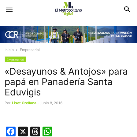
Inicio
Empresarial
Empresarial
«Desayunos & Antojos» para
papá en Panadería Santa
Eduvigis
Por
Liset Orellana
-
junio 8, 2016
Facebook
X
Threads
WhatsApp