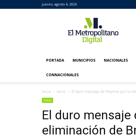
jueves, agosto 6, 2026
El
Metropolitano
Digital
PORTADA
MUNICIPIOS
NACIONALES
CONNACIONALES
Inicio
Inicio
El duro mensaje de Neymar por la eli
Inicio
El duro mensaje 
eliminación de Br