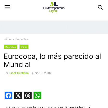
Inicio
Deportes
Deportes
Inicio
Eurocopa, lo más parecido al
Mundial
Por
Liset Orellana
-
junio 10, 2016
Facebook
X
Threads
WhatsApp
La Eurocopa que hoy comenzará en Francia tendrá