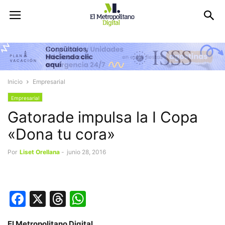
Inicio
Empresarial
Empresarial
Gatorade impulsa la I Copa
«Dona tu cora»
Por
Liset Orellana
-
junio 28, 2016
Facebook
X
Threads
WhatsApp
El Metropolitano Digital