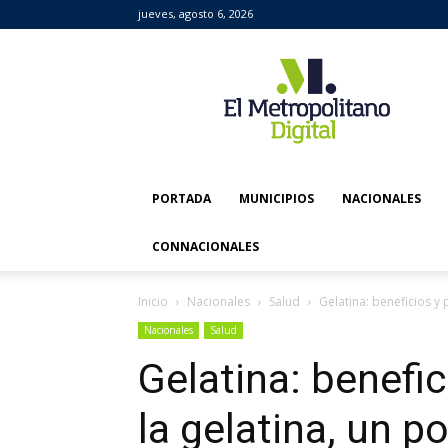
jueves, agosto 6, 2026
El
Metropolitano
Digital
PORTADA
MUNICIPIOS
NACIONALES
CONNACIONALES
Inicio
Nacionales
Salud
Gelatina: beneficios y
Nacionales
Salud
Gelatina: benefi
la gelatina, un p