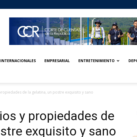
INTERNACIONALES
EMPRESARIAL
ENTRETENIMIENTO
DEP
 propiedades de la gelatina, un postre exquisito y sano
cios y propiedades de
ostre exquisito y sano