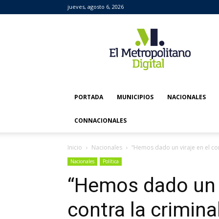
jueves, agosto 6, 2026
El
Metropolitano
Digital
PORTADA
MUNICIPIOS
NACIONALES
CONNACIONALES
Inicio
Nacionales
“Hemos dado un viraje en el co
Nacionales
Política
“Hemos dado un 
contra la crimina