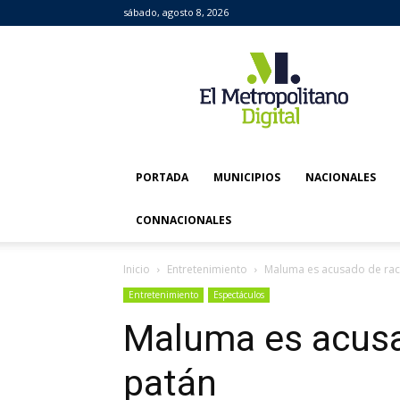
sábado, agosto 8, 2026
El
Metropolitano
Digital
PORTADA
MUNICIPIOS
NACIONALES
CONNACIONALES
Inicio
Entretenimiento
Maluma es acusado de raci
Entretenimiento
Espectáculos
Maluma es acusa
patán