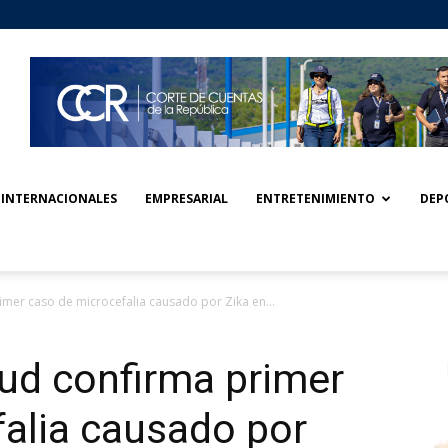
INTERNACIONALES
EMPRESARIAL
ENTRETENIMIENTO
DEP
imer caso de microcefalia causado por Zika en...
lud confirma primer
alia causado por