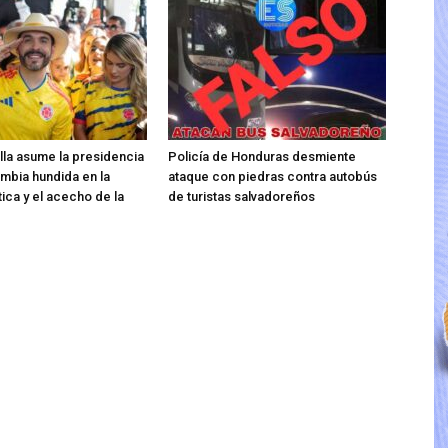
ella asume la presidencia
Policía de Honduras desmiente
mbia hundida en la
ataque con piedras contra autobús
tica y el acecho de la
de turistas salvadoreños