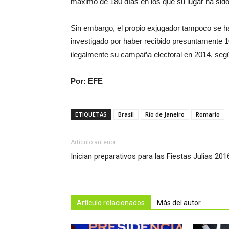
máximo de 180 días en los que su lugar ha sido
Sin embargo, el propio exjugador tampoco se ha
investigado por haber recibido presuntamente 1
ilegalmente su campaña electoral en 2014, seg
Por: EFE
ETIQUETAS
Brasil
Río de Janeiro
Romario
Artículo anterior
Inician preparativos para las Fiestas Julias 201
Artículo relacionados
Más del autor