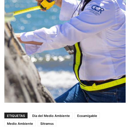
ETIQUETAS
Dia del Medio Ambiente
Ecoamigable
Medio Ambiente
Sitramss