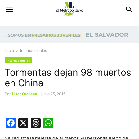
Inicio
Internacionales
Internacionales
Tormentas dejan 98 muertos
en China
Por
Liset Orellana
-
junio 25, 2016
Facebook
X
Threads
WhatsApp
Se registra la muerte de al menos 98 personas luego de