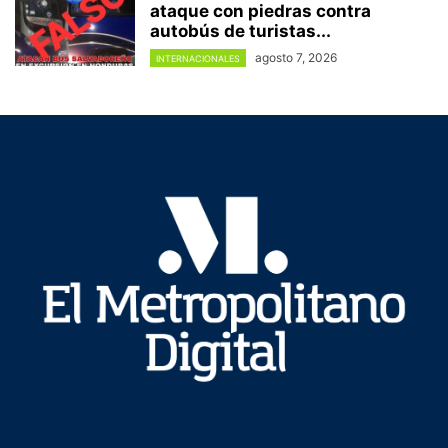
ataque con piedras contra
autobús de turistas...
agosto 7, 2026
INTERNACIONALES