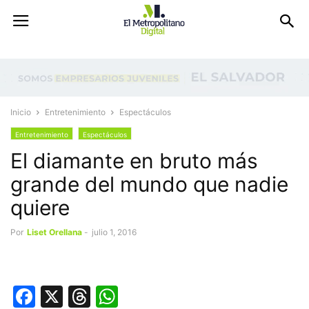
Inicio
Entretenimiento
Espectáculos
Entretenimiento
Espectáculos
El diamante en bruto más
grande del mundo que nadie
quiere
Por
Liset Orellana
-
julio 1, 2016
Facebook
X
Threads
WhatsApp