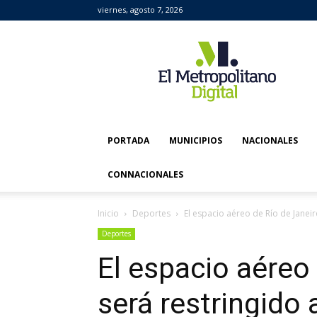
viernes, agosto 7, 2026
El
Metropolitano
Digital
PORTADA
MUNICIPIOS
NACIONALES
CONNACIONALES
Inicio
Deportes
El espacio aéreo de Río de Janeiro
Deportes
El espacio aéreo
será restringido a