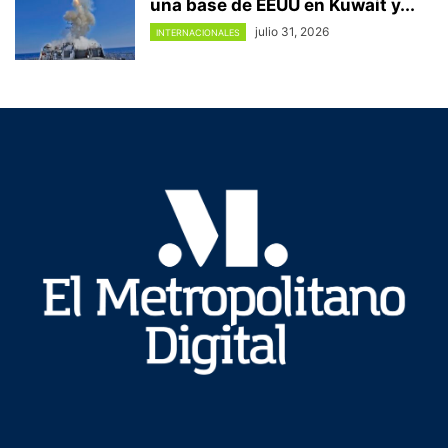
una base de EEUU en Kuwait y...
julio 31, 2026
INTERNACIONALES