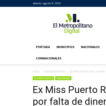
sábado, agosto 8, 2026
El
Metropolitano
Digital
PORTADA
MUNICIPIOS
NACIONALES
CONNACIONALES
Inicio
Entretenimiento
Ex Miss Puerto Rico vende 
Entretenimiento
Espectáculos
Ex Miss Puerto R
por falta de dine