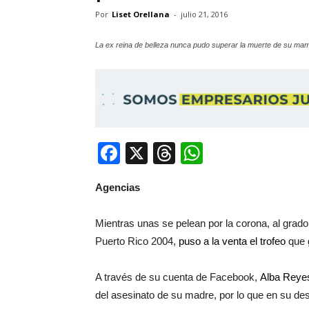
Por
Liset Orellana
-
julio 21, 2016
La ex reina de belleza nunca pudo superar la muerte de su mam
Facebook
X
Threads
WhatsApp
Agencias
Mientras unas se pelean por la corona, al grad
Puerto Rico 2004,
puso a la venta el trofeo
que 
A través de su cuenta de Facebook,
Alba Reye
del asesinato de su madre, por lo que en su de