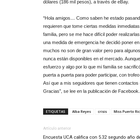
dólares (186 mil pesos), a través de eBay.
“Hola amigos… Como saben he estado pasando p
requieren que tome ciertas medidas inmediatas 
familia, pero se me hace difícil poder realiza
una medida de emergencia he decidió poner en 
muchos no son de gran valor pero para algunos 
nunca están disponibles en el mercado. Aunque me
esfuerzo y algo por lo que mi familia se sacrif
puerta a puerta para poder participar, con trofeo
Así que a mis seguidores que tienen contactos e
Gracias”, se lee en la publicación de Facebook.
ETIQUETAS
Alba Reyes
crisis
Miss Puerto Ri
Artículo anterior
Encuesta UCA califica con 5.32 segundo año d