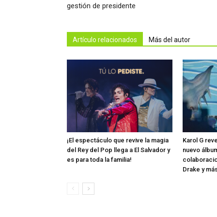
gestión de presidente
Artículo relacionados
Más del autor
¡El espectáculo que revive la magia
Karol G rev
del Rey del Pop llega a El Salvador y
nuevo álbum
es para toda la familia!
colaboraci
Drake y má