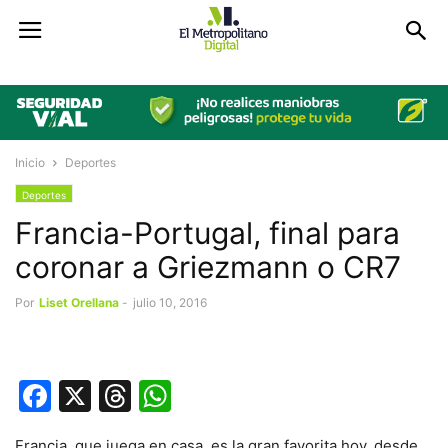
Inicio
Deportes
Deportes
Francia-Portugal, final para
coronar a Griezmann o CR7
Por
Liset Orellana
-
julio 10, 2016
Facebook
X
Threads
WhatsApp
Francia, que juega en casa, es la gran favorita hoy, desde