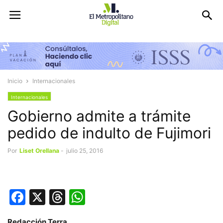
Inicio
Internacionales
Internacionales
Gobierno admite a trámite
pedido de indulto de Fujimori
Por
Liset Orellana
-
julio 25, 2016
Facebook
X
Threads
WhatsApp
Redacción Terra