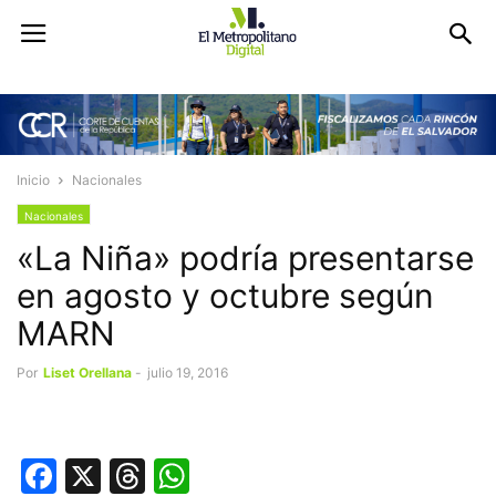
Inicio
Nacionales
Nacionales
«La Niña» podría presentarse
en agosto y octubre según
MARN
Por
Liset Orellana
-
julio 19, 2016
Facebook
X
Threads
WhatsApp