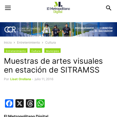
Inicio
Entretenimiento
Cultura
Entretenimiento
Cultura
Municipios
Muestras de artes visuales
en estación de SITRAMSS
Por
Liset Orellana
-
julio 11, 2016
Facebook
X
Threads
WhatsApp
El Metropolitano Digital