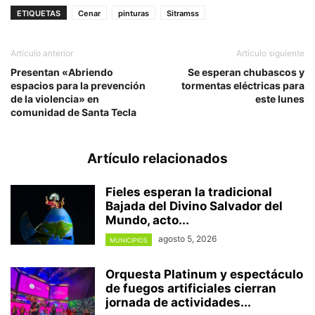
ETIQUETAS
Cenar
pinturas
Sitramss
Artículo anterior
Artículo siguiente
Presentan «Abriendo
Se esperan chubascos y
espacios para la prevención
tormentas eléctricas para
de la violencia» en
este lunes
comunidad de Santa Tecla
Artículo relacionados
Fieles esperan la tradicional
Bajada del Divino Salvador del
Mundo, acto...
agosto 5, 2026
MUNICIPIOS
Orquesta Platinum y espectáculo
de fuegos artificiales cierran
jornada de actividades...