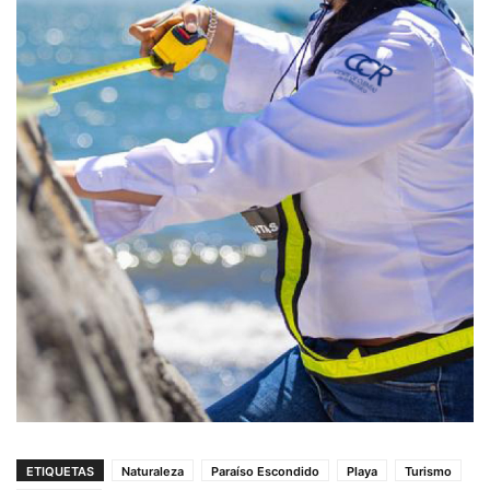
ETIQUETAS
Naturaleza
Paraíso Escondido
Playa
Turismo