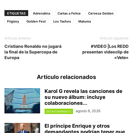
ETIQUETAS
Adrenalina
Cartas a Felice
Cerveza Golden
Frigüey
Golden Fest
Los Tachos
Maluma
Artículo anterior
Artículo siguiente
Cristiano Ronaldo no jugará
#VIDEO |Los REDD
la final de la Supercopa de
presentan videoclip de
Europa
«Vete»
Artículo relacionados
Karol G revela las canciones de
su nuevo álbum: incluye
colaboraciones...
agosto 6, 2026
ENTRETENIMIENTO
El príncipe Enrique y otros
demandantes podrían tener que