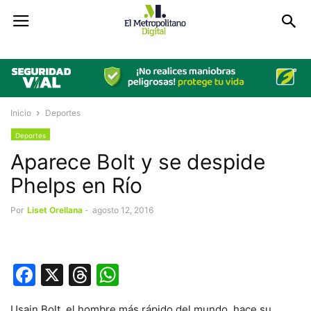
Inicio
Deportes
Deportes
Aparece Bolt y se despide
Phelps en Río
Por
Liset Orellana
-
agosto 12, 2016
Facebook
X
Threads
WhatsApp
Usain Bolt, el hombre más rápido del mundo, hace su