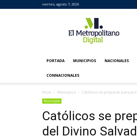
viernes, agosto 7, 2026
El
Metropolitano
Digital
PORTADA
MUNICIPIOS
NACIONALES
CONNACIONALES
Inicio
Municipios
Católicos se preparan para pro
Municipios
Católicos se pre
del Divino Salva