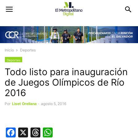
Inicio
Deportes
Deportes
Todo listo para inauguración
de Juegos Olímpicos de Río
2016
Por
Liset Orellana
-
agosto 5, 2016
Facebook
X
Threads
WhatsApp