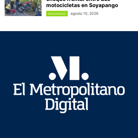
motocicletas en Soyapango
agosto 10, 2026
NACIONALES