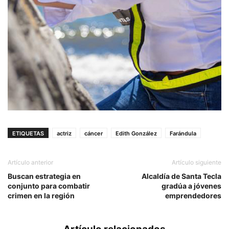
ETIQUETAS
actriz
cáncer
Edith González
Farándula
Artículo anterior
Artículo siguiente
Buscan estrategia en
Alcaldía de Santa Tecla
conjunto para combatir
gradúa a jóvenes
crimen en la región
emprendedores