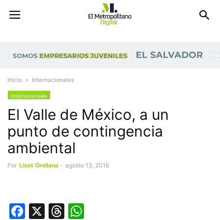
Inicio
Internacionales
Internacionales
El Valle de México, a un
punto de contingencia
ambiental
Por
Liset Orellana
-
agosto 13, 2016
Facebook
X
Threads
WhatsApp