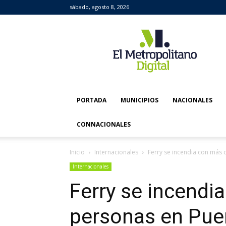
sábado, agosto 8, 2026
El
Metropolitano
Digital
PORTADA
MUNICIPIOS
NACIONALES
CONNACIONALES
Inicio
Internacionales
Ferry se incendia con más 
Internacionales
Ferry se incendi
personas en Pue