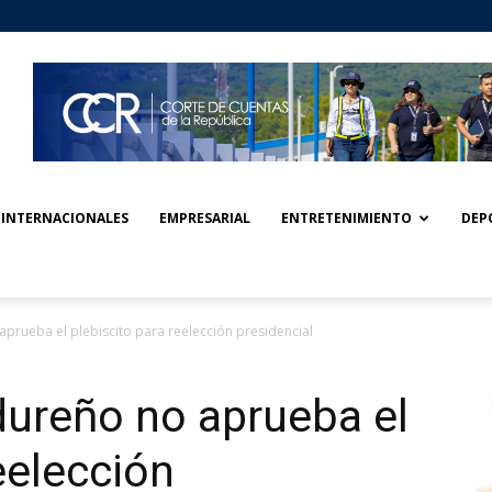
INTERNACIONALES
EMPRESARIAL
ENTRETENIMIENTO
DEP
rueba el plebiscito para reelección presidencial
ureño no aprueba el
eelección