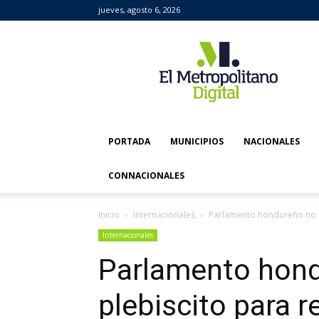
jueves, agosto 6, 2026
El
Metropolitano
Digital
PORTADA
MUNICIPIOS
NACIONALES
CONNACIONALES
Inicio
Internacionales
Parlamento hondureño no ap
Internacionales
Parlamento hond
plebiscito para r