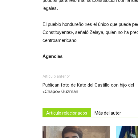
popular para reformar la Constitución con la ide
legales.
El pueblo hondureño «es el único que puede ped
Constituyente», señaló Zelaya, quien no ha preci
centroamericano
Agencias
Artículo anterior
Publican foto de Kate del Castillo con hijo del
«Chapo» Guzmán
Artículo relacionados
Más del autor