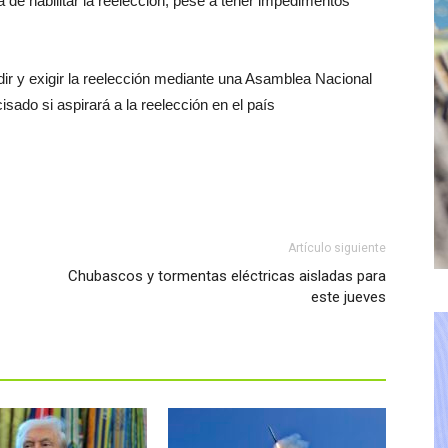
a de habilitar la reelección, pese a tener impedimentos
ir y exigir la reelección mediante una Asamblea Nacional
sado si aspirará a la reelección en el país
Artículo siguiente
Chubascos y tormentas eléctricas aisladas para
este jueves