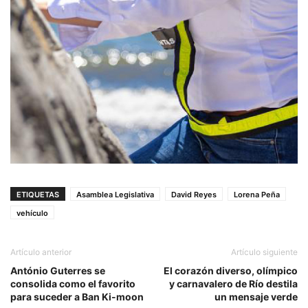
ETIQUETAS
Asamblea Legislativa
David Reyes
Lorena Peña
vehículo
Artículo anterior
Artículo siguiente
António Guterres se
El corazón diverso, olímpico
consolida como el favorito
y carnavalero de Río destila
para suceder a Ban Ki-moon
un mensaje verde