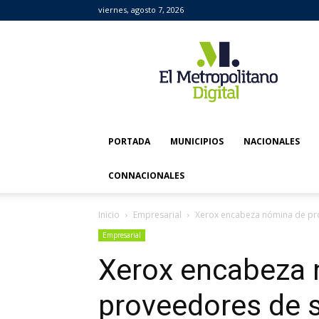
viernes, agosto 7, 2026
El
Metropolitano
Digital
PORTADA
MUNICIPIOS
NACIONALES
CONNACIONALES
Inicio
Empresarial
Xerox encabeza nómina de pro
Empresarial
Xerox encabeza 
proveedores de s