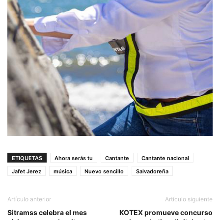
ETIQUETAS
Ahora serás tu
Cantante
Cantante nacional
Jafet Jerez
música
Nuevo sencillo
Salvadoreña
Artículo anterior
Artículo siguiente
Sitramss celebra el mes
KOTEX promueve concurso