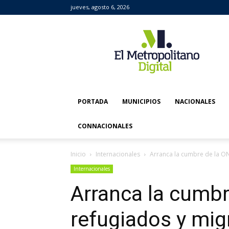
jueves, agosto 6, 2026
El
Metropolitano
Digital
PORTADA
MUNICIPIOS
NACIONALES
CONNACIONALES
Inicio
Internacionales
Arranca la cumbre de la O
Internacionales
Arranca la cumbr
refugiados y mig