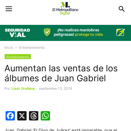
Inicio
Entretenimiento
Entretenimiento
Aumentan las ventas de los
álbumes de Juan Gabriel
Por
Liset Orellana
-
septiembre 13, 2016
Facebook
X
Threads
WhatsApp
Juan Gabriel ‘El Divo de Juárez’ está imparable, pue el