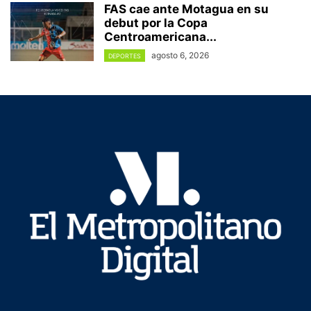
FAS cae ante Motagua en su
debut por la Copa
Centroamericana...
agosto 6, 2026
DEPORTES