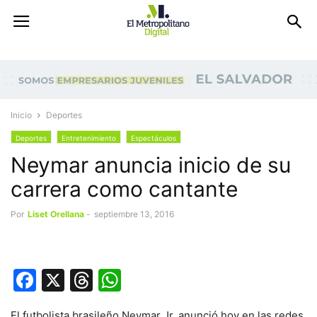
Inicio
Deportes
Deportes
Entretenimiento
Espectáculos
Neymar anuncia inicio de su
carrera como cantante
Por
Liset Orellana
-
septiembre 13, 2016
Facebook
X
Threads
WhatsApp
El futbolista brasileño Neymar Jr. anunció hoy en las redes