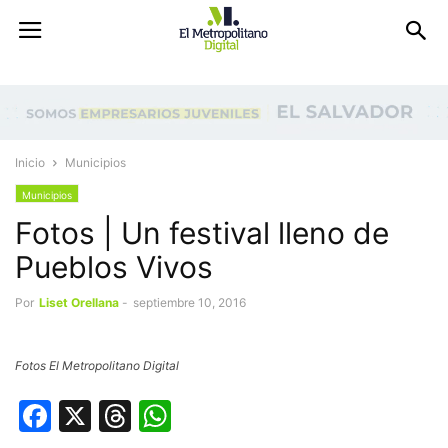
Inicio
Municipios
Municipios
Fotos | Un festival lleno de
Pueblos Vivos
Por
Liset Orellana
-
septiembre 10, 2016
Fotos El Metropolitano Digital
Facebook
X
Threads
WhatsApp