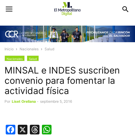
Inicio
Nacionales
Salud
Nacionales
Salud
MINSAL e INDES suscriben
convenio para fomentar la
actividad física
Por
Liset Orellana
-
septiembre 5, 2016
Facebook
X
Threads
WhatsApp